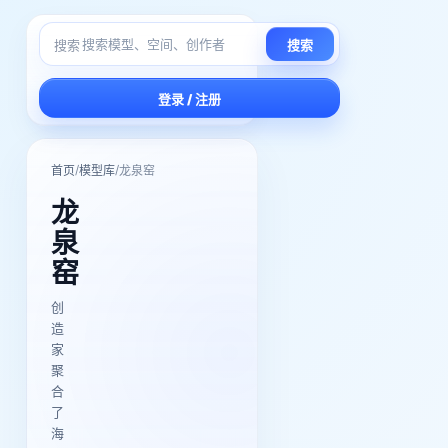
搜索
搜索
登录 / 注册
/
/
首页
模型库
龙泉窑
龙
泉
窑
创
造
家
聚
合
了
海