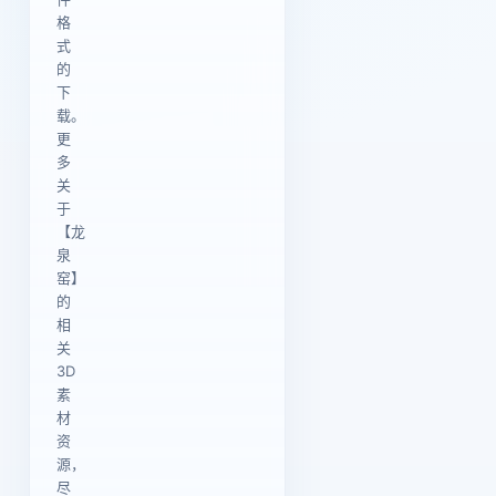
格
式
的
下
载。
更
多
关
于
【龙
泉
窑】
的
相
关
3D
素
材
资
源，
尽