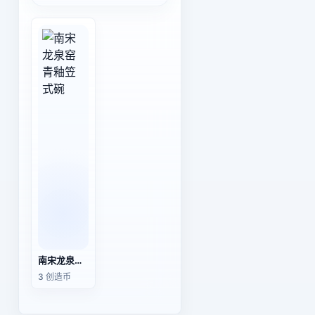
南宋龙泉窑青釉笠式碗
3 创造币