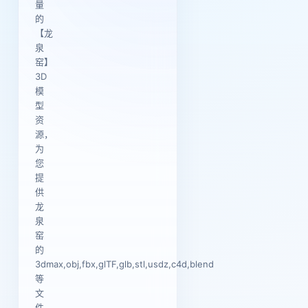
量
的
【龙
泉
窑】
3D
模
型
资
源，
为
您
提
供
龙
泉
窑
的
3dmax,obj,fbx,glTF,glb,stl,usdz,c4d,blend
等
文
件