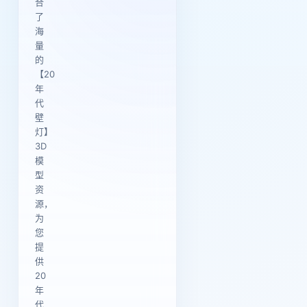
合
了
海
量
的
【20
年
代
壁
灯】
3D
模
型
资
源，
为
您
提
供
20
年
代