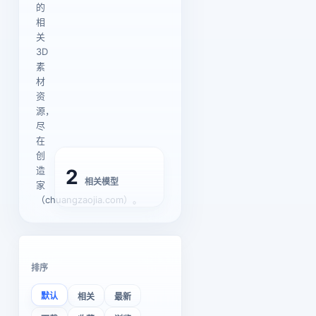
的
相
关
3D
素
材
资
源，
尽
在
创
造
2
相关模型
家
（chuangzaojia.com）。
排序
默认
相关
最新