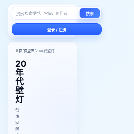
搜索
搜索
登录 / 注册
/
/
首页
模型库
20年代壁灯
20
年
代
壁
灯
创
造
家
聚