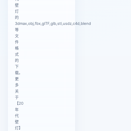
壁
灯
的
3dmax,obj,fbx,glTF,glb,stl,usdz,c4d,blend
等
文
件
格
式
的
下
载。
更
多
关
于
【20
年
代
壁
灯】