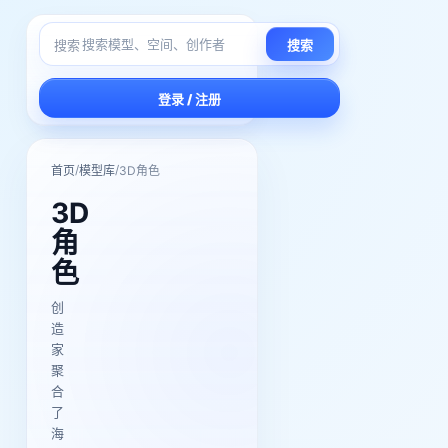
搜索
搜索
登录 / 注册
/
/
首页
模型库
3D角色
3D
角
色
创
造
家
聚
合
了
海