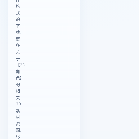
格
式
的
下
载。
更
多
关
于
【3D
角
色】
的
相
关
3D
素
材
资
源，
尽