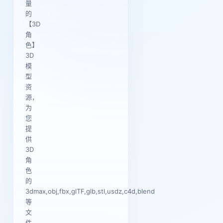
量
的
【3D
角
色】
3D
模
型
资
源，
为
您
提
供
3D
角
色
的
3dmax,obj,fbx,glTF,glb,stl,usdz,c4d,blend
等
文
件