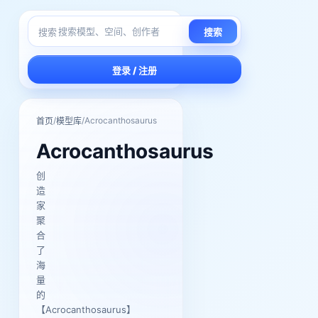
搜索
搜索
登录 / 注册
/
/
Acrocanthosaurus
首页
模型库
Acrocanthosaurus
创
造
家
聚
合
了
海
量
的
【Acrocanthosaurus】