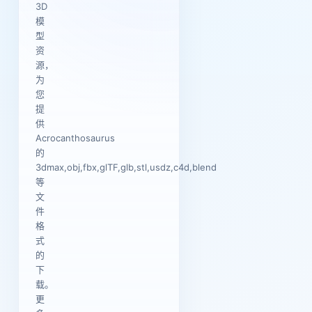
3D
模
型
资
源，
为
您
提
供
Acrocanthosaurus
的
3dmax,obj,fbx,glTF,glb,stl,usdz,c4d,blend
等
文
件
格
式
的
下
载。
更