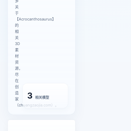
多
关
于
【Acrocanthosaurus】
的
相
关
3D
素
材
资
源，
尽
在
创
造
3
相关模型
家
（chuangzaojia.com）。