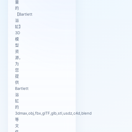
量
的
【Bartlett
浴
缸】
3D
模
型
资
源，
为
您
提
供
Bartlett
浴
缸
的
3dmax,obj,fbx,glTF,glb,stl,usdz,c4d,blend
等
文
件