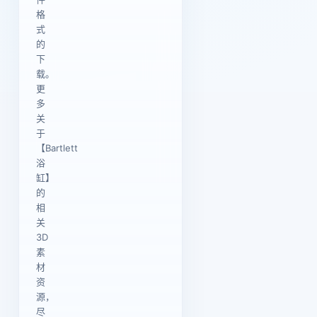
格
式
的
下
载。
更
多
关
于
【Bartlett
浴
缸】
的
相
关
3D
素
材
资
源，
尽