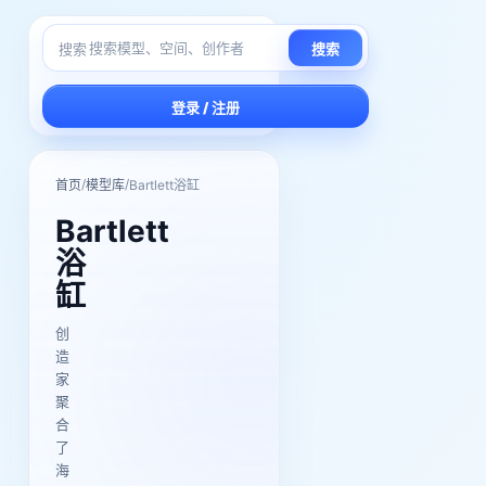
搜索
搜索
登录 / 注册
/
/
首页
模型库
Bartlett浴缸
Bartlett
浴
缸
创
造
家
聚
合
了
海