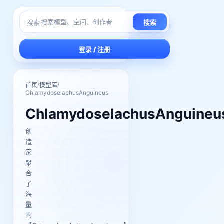
搜索
搜索
登录 / 注册
/
/
首页
模型库
ChlamydoselachusAnguineus
ChlamydoselachusAnguineu
创
造
家
聚
合
了
海
量
的