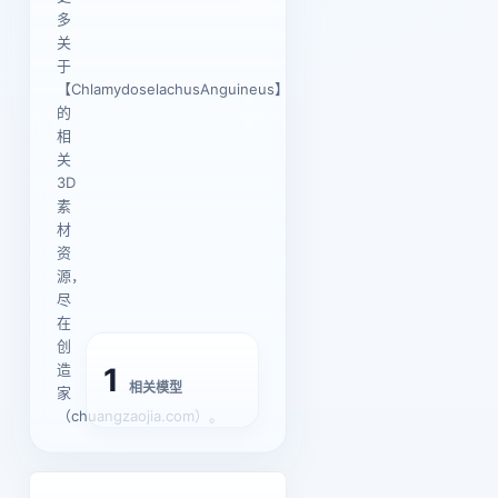
多
关
于
【ChlamydoselachusAnguineus】
的
相
关
3D
素
材
资
源，
尽
在
创
造
1
相关模型
家
（chuangzaojia.com）。