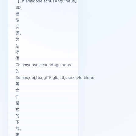
【ChlamydoselachusAnguineus】
3D
模
型
资
源，
为
您
提
供
ChlamydoselachusAnguineus
的
3dmax,obj,fbx,glTF,glb,stl,usdz,c4d,blend
等
文
件
格
式
的
下
载。
更