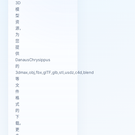
3D
模
型
资
源，
为
您
提
供
DanausChrysippus
的
3dmax,obj,fbx,glTF,glb,stl,usdz,c4d,blend
等
文
件
格
式
的
下
载。
更