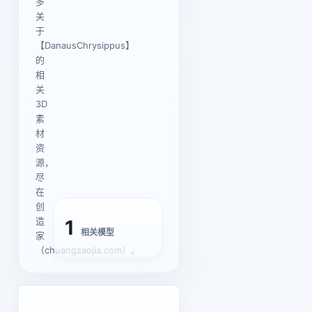
多
关
于
【DanausChrysippus】
的
相
关
3D
素
材
资
源，
尽
在
创
造
1
相关模型
家
（chuangzaojia.com）。