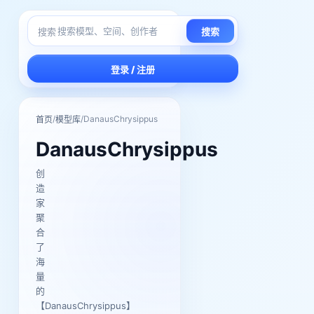
搜索
搜索
登录 / 注册
/
/
DanausChrysippus
首页
模型库
DanausChrysippus
创
造
家
聚
合
了
海
量
的
【DanausChrysippus】