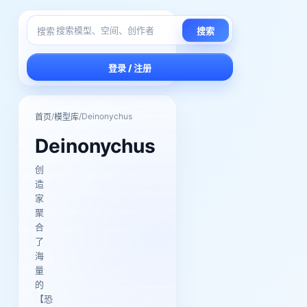
搜索
搜索
登录 / 注册
/
/
Deinonychus
首页
模型库
Deinonychus
创
造
家
聚
合
了
海
量
的
【恐