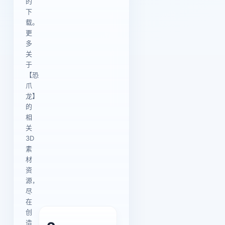
的
下
载。
更
多
关
于
【恐
爪
龙】
的
相
关
3D
素
材
资
源，
尽
在
创
造