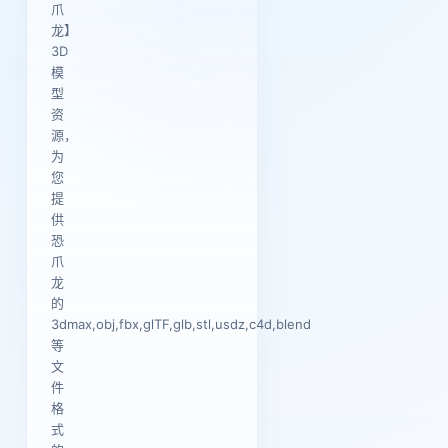
爪
龙】
3D
模
型
资
源，
为
您
提
供
恐
爪
龙
的
3dmax,obj,fbx,glTF,glb,stl,usdz,c4d,blend
等
文
件
格
式