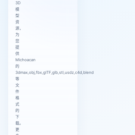
3D
模
型
资
源，
为
您
提
供
Michoacan
的
3dmax,obj,fbx,glTF,glb,stl,usdz,c4d,blend
等
文
件
格
式
的
下
载。
更