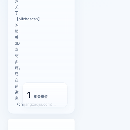
多
关
于
【Michoacan】
的
相
关
3D
素
材
资
源，
尽
在
创
造
1
相关模型
家
（chuangzaojia.com）。