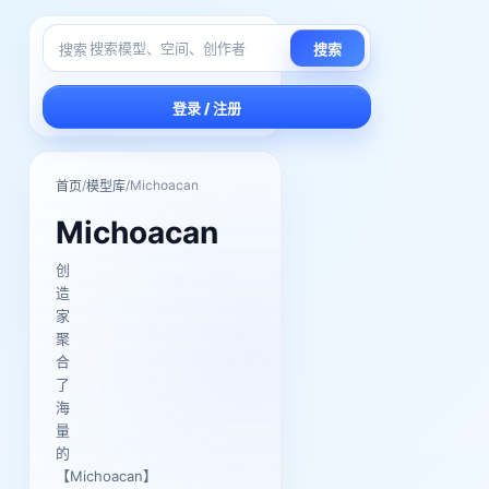
搜索
搜索
登录 / 注册
/
/
Michoacan
首页
模型库
Michoacan
创
造
家
聚
合
了
海
量
的
【Michoacan】