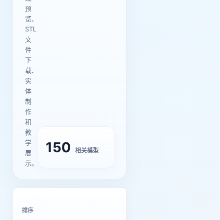
预
览、
STL
文
件
下
载、
实
体
制
作
和
教
学
150
相关模型
展
示。
排序