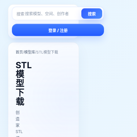
搜索
搜索
登录 / 注册
/
/
首页
模型库
STL模型下载
STL
模
型
下
载
创
造
家
STL