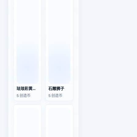
珐琅彩黄地花卉纹碗（清朝康熙时期）
石雕狮子
5 创造币
5 创造币