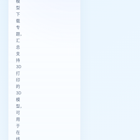
模
型
下
载
专
题，
汇
总
支
持
3D
打
印
的
3D
模
型，
可
用
于
在
线