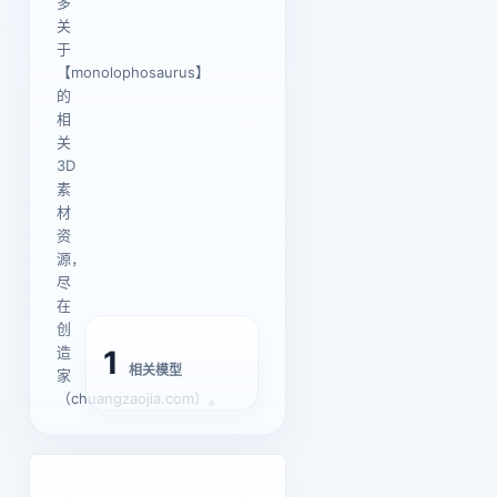
多
关
于
【monolophosaurus】
的
相
关
3D
素
材
资
源，
尽
在
创
造
1
相关模型
家
（chuangzaojia.com）。