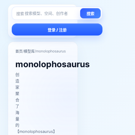
搜索
搜索
登录 / 注册
/
/
monolophosaurus
首页
模型库
monolophosaurus
创
造
家
聚
合
了
海
量
的
【monolophosaurus】