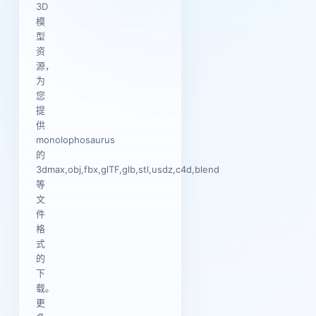
3D
模
型
资
源，
为
您
提
供
monolophosaurus
的
3dmax,obj,fbx,glTF,glb,stl,usdz,c4d,blend
等
文
件
格
式
的
下
载。
更