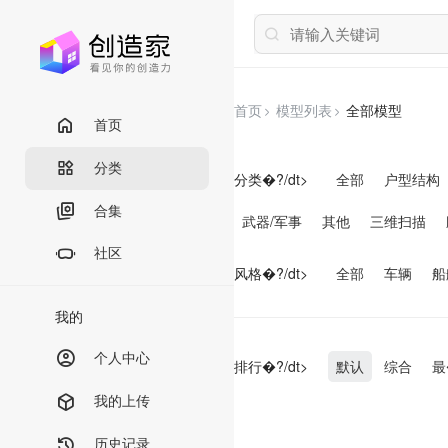
首页
模型列表
全部模型
首页
分类
分类�?/dt>
全部
户型结构
合集
武器/军事
其他
三维扫描
社区
风格�?/dt>
全部
车辆
船
我的
个人中心
排行�?/dt>
默认
综合
最
我的上传
历史记录