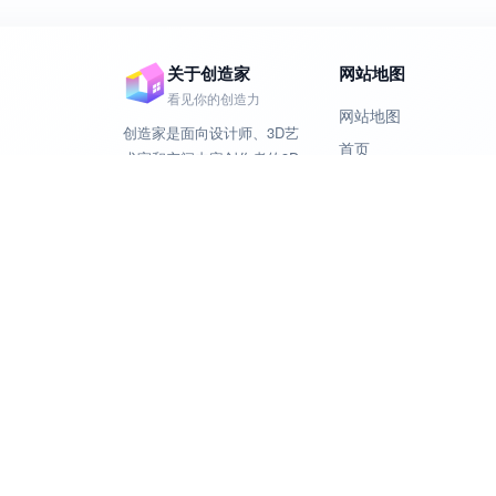
关于创造家
网站地图
看见你的创造力
网站地图
创造家是面向设计师、3D艺
首页
术家和空间内容创作者的3D
模型分类
模型资源平台，提供家具、
软装、场景、电子电器等高
模型合集
质量3D模型下载与在线预览
社区
体验。
3D模型查看器
Copyright © 2024-2026 创造
家. All Rights Reserved.
闽
ICP备18008255号-2