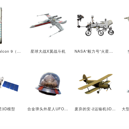
SpaceX Falcon 9（猎鹰9号）
星球大战X翼战斗机
NASA“毅力号”火星车（2021年着陆火星）
星3D模型
合金弹头外星人UFO飞行器3D模型
废弃的安-2运输机3D模型AR飞机