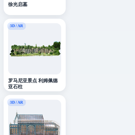
徐光启墓
罗马尼亚景点 利姆佩德
亚石柱