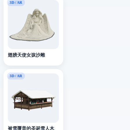
翅膀天使女孩沙雕
被雪覆盖的圣诞雪人木