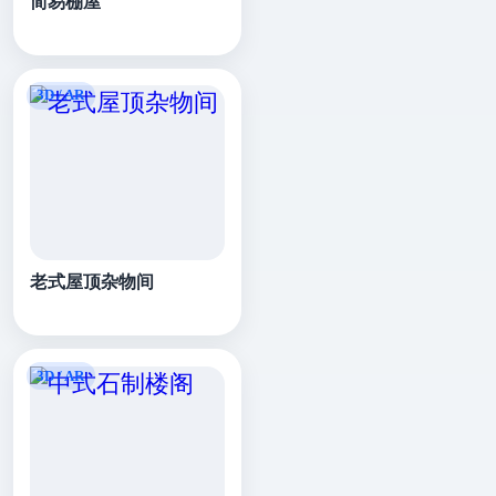
简易棚屋
老式屋顶杂物间