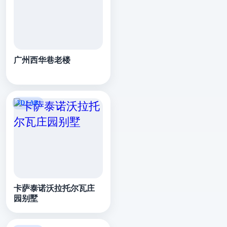
广州西华巷老楼
卡萨泰诺沃拉托尔瓦庄
园别墅