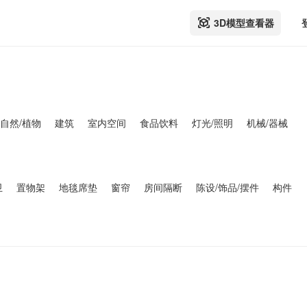
3D模型查看器
自然/植物
建筑
室内空间
食品饮料
灯光/照明
机械/器械
卫
置物架
地毯席垫
窗帘
房间隔断
陈设/饰品/摆件
构件