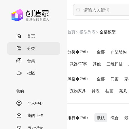
首页
模型列表
全部模型
首页
分类
分类�?/dt>
全部
户型结构
合集
武器/军事
其他
三维扫描
社区
风格�?/dt>
全部
门窗
家
宠物家具
钟表
挂画
茶几
我的
个人中心
我的上传
排行�?/dt>
默认
综合
最
历史记录