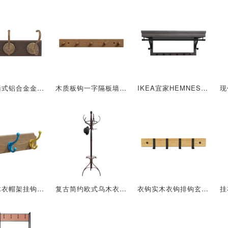
家用贴墙式铝合金金属挂钩北美黑胡桃实木板衣帽架挂衣架
木质板钩一字隔板墙上挂钩壁挂衣帽钩
IKEA宜家HEMNES汉尼斯帽架实木衣帽架壁挂置物架
彩色实木衣帽架挂钩入户门后衣帽壁挂挂钩
复古简约欧式乌木衣帽架置物架
衣钩实木衣钩排钩玄关门衣钩排钩