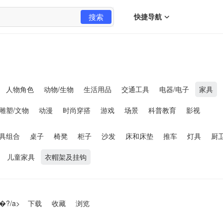
搜索
快捷导航
人物角色
动物/生物
生活用品
交通工具
电器/电子
家具
雕塑/文物
动漫
时尚穿搭
游戏
场景
科普教育
影视
具组合
桌子
椅凳
柜子
沙发
床和床垫
推车
灯具
厨
儿童家具
衣帽架及挂钩
�?/a>
下载
收藏
浏览