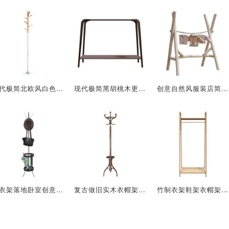
现代极简北欧风白色实木落地单杆式衣帽架
现代极简黑胡桃木更衣室落地衣帽架卧室收纳
创意自然风服装店简易实木木头衣服展示架
挂衣架落地卧室创意衣服架子单杆式立式衣帽架
复古做旧实木衣帽架单杆式晾衣架
竹制衣架鞋架衣帽架衣架站立衣服挂架