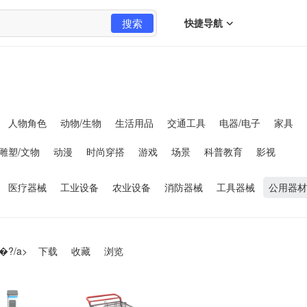
搜索
快捷导航
人物角色
动物/生物
生活用品
交通工具
电器/电子
家具
雕塑/文物
动漫
时尚穿搭
游戏
场景
科普教育
影视
医疗器械
工业设备
农业设备
消防器械
工具器械
公用器材
�?/a>
下载
收藏
浏览