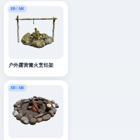
户外露营篝火烹饪架