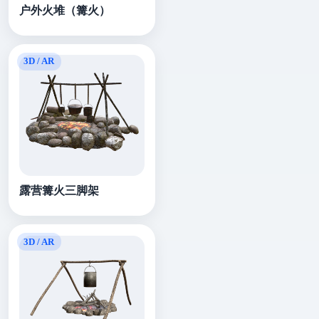
户外火堆（篝火）
露营篝火三脚架