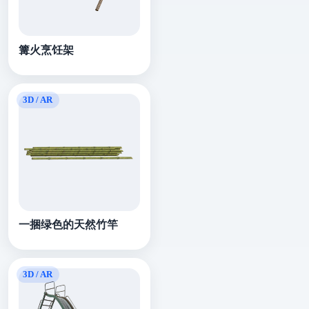
篝火烹饪架
一捆绿色的天然竹竿