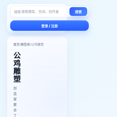
搜索
搜索
登录 / 注册
/
/
首页
模型库
公鸡雕塑
公
鸡
雕
塑
创
造
家
聚
合
了