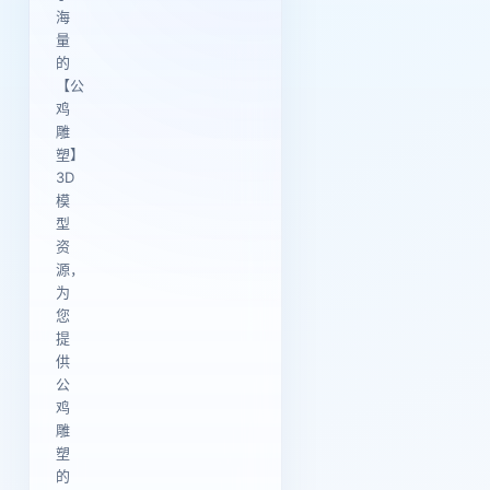
海
量
的
【公
鸡
雕
塑】
3D
模
型
资
源，
为
您
提
供
公
鸡
雕
塑
的