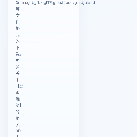
3dmax,obj,fbx,glTF,glb,stl,usdz,c4d,blend
等
文
件
格
式
的
下
载。
更
多
关
于
【公
鸡
雕
塑】
的
相
关
3D