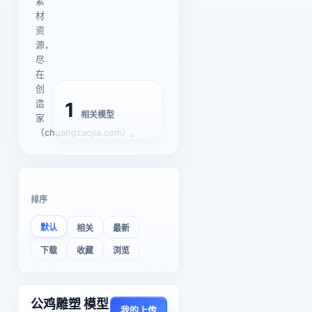
素
材
资
源，
尽
在
创
造
1
相关模型
家
（chuangzaojia.com）。
排序
默认
相关
最新
下载
收藏
浏览
公鸡雕塑 模型
我的上传