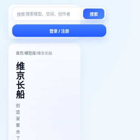
搜索
搜索
登录 / 注册
/
/
首页
模型库
维京长船
维
京
长
船
创
造
家
聚
合
了