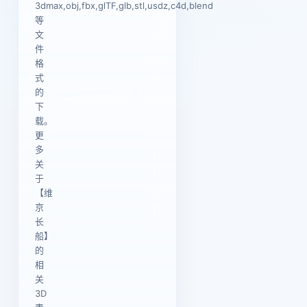
3dmax,obj,fbx,glTF,glb,stl,usdz,c4d,blend
等
文
件
格
式
的
下
载。
更
多
关
于
【维
京
长
船】
的
相
关
3D