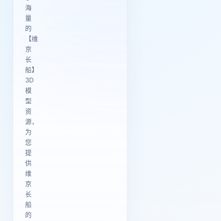
海
量
的
【维
京
长
船】
3D
模
型
资
源，
为
您
提
供
维
京
长
船
的