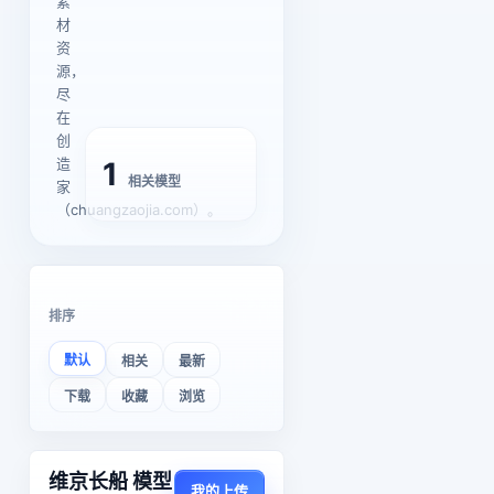
素
材
资
源，
尽
在
创
造
1
相关模型
家
（chuangzaojia.com）。
排序
默认
相关
最新
下载
收藏
浏览
维京长船 模型
我的上传