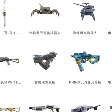
虚空之刃（可3D打印）
蜘蛛装甲运输机器人
蜘蛛坦克机器人
赛博朋克风格PP-19"野牛"
赛博朋克双枪
PRINGLES薯片步枪