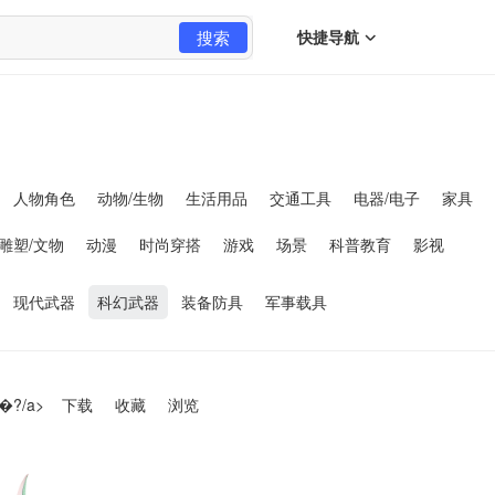
搜索
快捷导航
人物角色
动物/生物
生活用品
交通工具
电器/电子
家具
雕塑/文物
动漫
时尚穿搭
游戏
场景
科普教育
影视
现代武器
科幻武器
装备防具
军事载具
�?/a>
下载
收藏
浏览