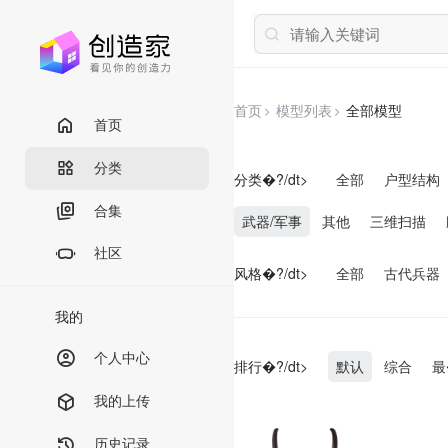
首页
模型列表
全部模型
首页
分类
分类�?/dt>
全部
户型结构
合集
武器/军事
其他
三维扫描
社区
风格�?/dt>
全部
古代兵器
我的
个人中心
排行�?/dt>
默认
综合
最
我的上传
历史记录