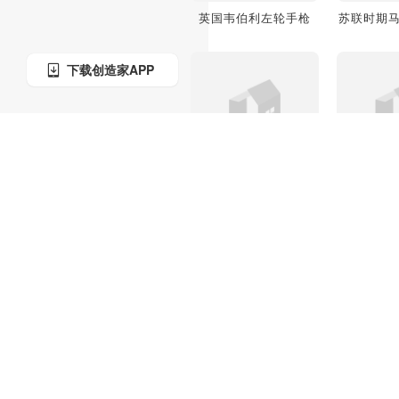
英国韦伯利左轮手枪
苏联时期
下载创造家APP
十二磅速射炮
STG-
WaltherPPK半自动手枪
AR-DA