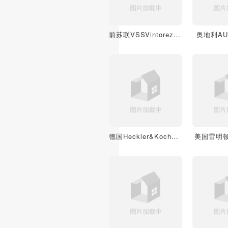
前苏联VSSVintorez微声狙击步枪
奥地利A
德国Heckler&KochUSP手枪
美国雷明顿