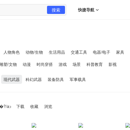
搜索
快捷导航
人物角色
动物/生物
生活用品
交通工具
电器/电子
家具
雕塑/文物
动漫
时尚穿搭
游戏
场景
科普教育
影视
现代武器
科幻武器
装备防具
军事载具
�?/a>
下载
收藏
浏览