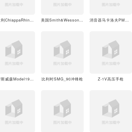
意大利ChiappaRhino20DS转轮手枪
美国Smith&WessonSD40手枪
消音器马卡洛夫PM手枪
史密斯威森Model19左轮手枪
比利时SMG_90冲锋枪
Z-1V高压手枪