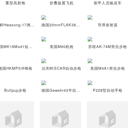
重型高射炮
折叠旋翼飞机
装甲人员输送车
朝鲜Hwasong-17洲际弹道导弹
德国20mmFLAK38防空炮
导弹发射器
美国MK18Mod1短枪管步枪
美国M60机枪
苏联AK-74M突击步枪
德国HKMP5冲锋枪
比利时SCAR自动步枪
美国M4A1突击步枪
Bullpup步枪
德国Gewehr43半自动步枪
P228型自动手枪