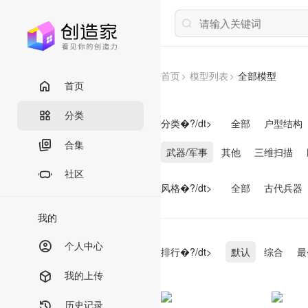
首页
模型列表
全部模型
首页
分类
分类�?/dt>
全部
户型结构
合集
武器/军事
其他
三维扫描
社区
风格�?/dt>
全部
古代兵器
我的
个人中心
排行�?/dt>
默认
综合
最
我的上传
历史记录