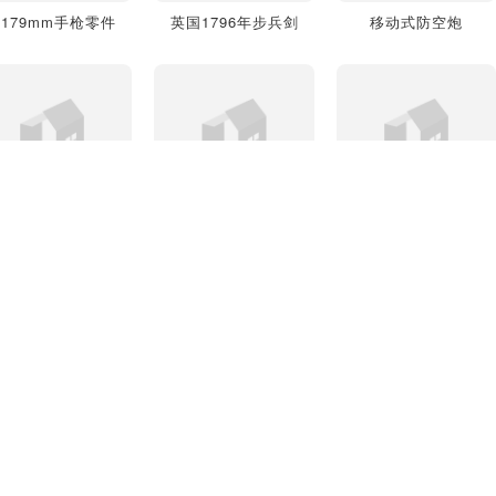
G179mm手枪零件
英国1796年步兵剑
移动式防空炮
蒸汽朋克风格"Gewehr43"步枪
法国贝蒂埃步枪
雇佣军双管霰弹枪
贝瑞塔Px4StormSub-Compact手枪
格洛克17型手枪第三代
Beretta92半自动手枪