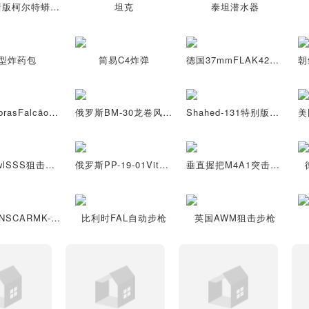
游戏就绪版柯尔特蟒蛇左轮手枪
坦克
泰坦潜水器
型炸药包
简易C4炸弹
德国37mmFLAK42高射炮
巴西AvibrasFalcãoHarpia无人机
俄罗斯BM-30龙卷风式火箭炮
Shahed-131特别版无人机
SnowOwlSSS狙击步枪
俄罗斯PP-19-01Vityaz冲锋枪
垂直握把M4A1突击步枪
比利时FNSCARMK-17步枪
比利时FAL自动步枪
英国AWM狙击步枪