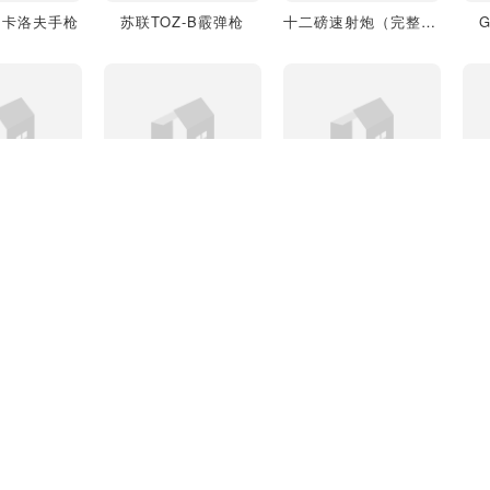
马卡洛夫手枪
苏联TOZ-B霰弹枪
十二磅速射炮（完整版）
44突击步枪
M327-TRR8转轮手枪
指挥刀
R1双动式手枪
WebleyMarkVI转轮手枪（刺刀枪托配件）
WebleyMarkVI转轮手枪