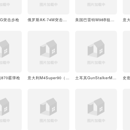
UG突击步枪
俄罗斯AK-74M突击步枪
美国巴雷特M98B狙击步枪
870霰弹枪
意大利M4Super90（JW2）半自动霰弹枪
土耳其GunStalkerM906仿真枪