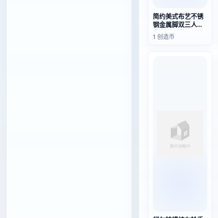
简约美式布艺不锈
钢金属脚双三人沙
发会所沙发
1 创造币