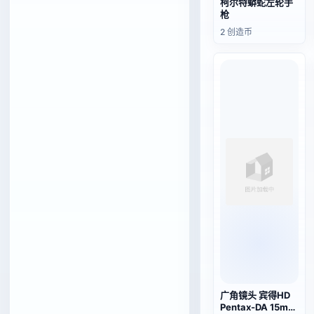
柯尔特蟒蛇左轮手
枪
2 创造币
广角镜头 宾得HD
Pentax-DA 15mm