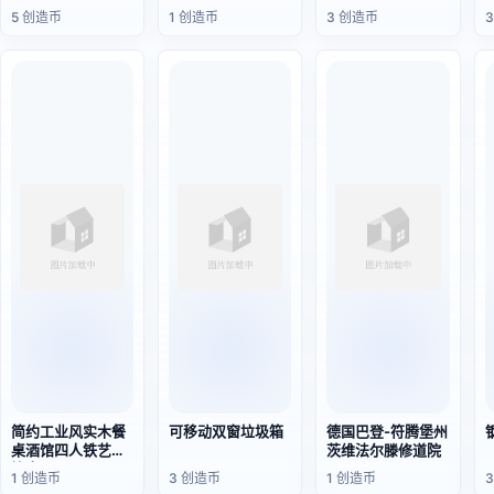
5 创造币
1 创造币
3 创造币
简约工业风实木餐
可移动双窗垃圾箱
德国巴登-符腾堡州
桌酒馆四人铁艺餐
茨维法尔滕修道院
饮桌
1 创造币
3 创造币
1 创造币