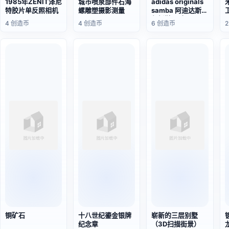
1985年ZENIT泽尼
城市喷泉部件石海
adidas originals
特胶片单反照相机
螺雕塑摄影测量
samba 阿迪达斯低
帮板鞋 黑白
4 创造币
4 创造币
6 创造币
铜矿石
十八世纪鎏金银牌
崭新的三层别墅
纪念章
（3D扫描街景）