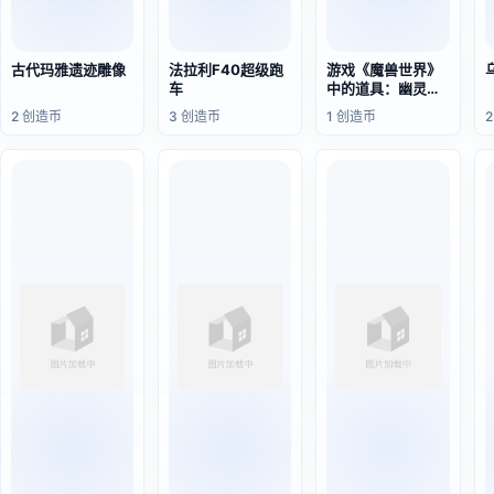
古代玛雅遗迹雕像
法拉利F40超级跑
游戏《魔兽世界》
车
中的道具：幽灵镰
刀
2 创造币
3 创造币
1 创造币