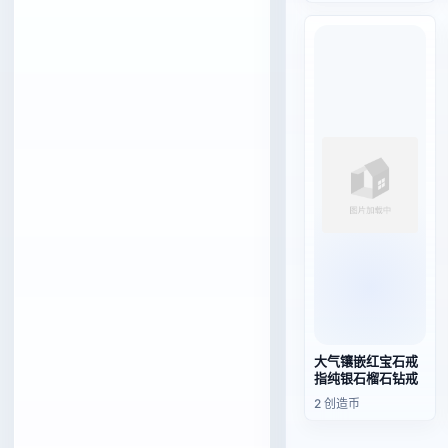
大气镶嵌红宝石戒
指纯银石榴石钻戒
2 创造币