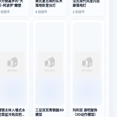
米开朗基罗的“大
美式复古简约实木
法式现代风室内走
卫-阿波罗”雕塑
落地卧室台灯
廊落地灯
2 创造币
5 创造币
2 创造币
镀铬主体入墙式水
三足双耳青铜器3D
玛利亚 酒吧服饰
龙菜盆冷热双把双
模型
（3D动作模型）