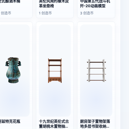
老式酿酒木桶
英伦风简约橡木皮
中国第五代战斗机
革坐垫椅
歼-20动画模型
3 创造币
1 创造币
3 创造币
阿兹特克花瓶
十九世纪英伦式古
厨房架子置物架落
董胡桃木置物抽屉
地多层书架收纳架