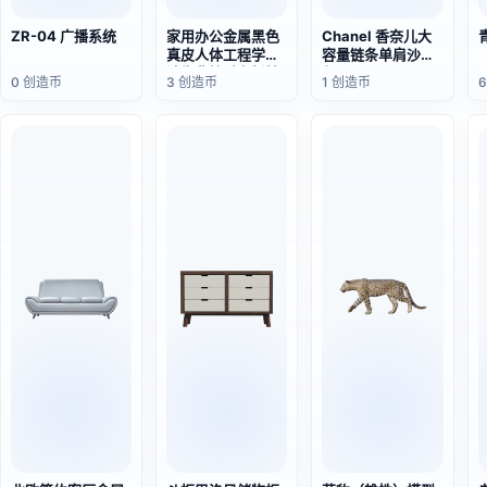
ZR-04 广播系统
家用办公金属黑色
Chanel 香奈儿大
真皮人体工程学设
容量链条单肩沙滩
计靠背扶手老板椅
包
0 创造币
3 创造币
1 创造币
旋转椅-沙发椅