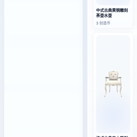
中式古典黄铜雕刻
茶壶水壶
3 创造币