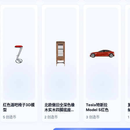
红色酒吧椅子3D模
北欧做旧全深色橡
Tesla特斯拉
型
木实木四脚底座玻
Model S红色
璃门柜搁板柜展示
5 创造币
2 创造币
3 创造币
柜抽屉柜-深色橡木