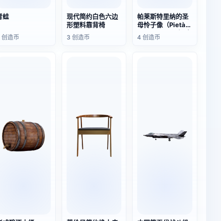
青蛙
现代简约白色六边
帕莱斯特里纳的圣
形塑料靠背椅
母怜子像（Pietà
da Palestrina）大
6 创造币
3 创造币
4 创造币
理石雕像