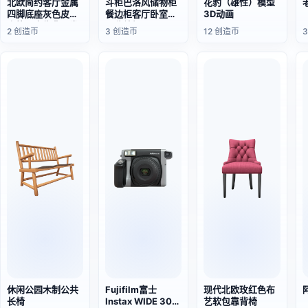
北欧简约客厅金属
斗柜巴洛风储物柜
花豹（雄性）模型
四脚底座灰色皮革
餐边柜客厅卧室抽
3D动画
坐垫三人靠背沙发
屉收纳柜
2 创造币
3 创造币
12 创造币
休闲公园木制公共
Fujifilm富士
现代北欧玫红色布
长椅
Instax WIDE 300
艺软包靠背椅