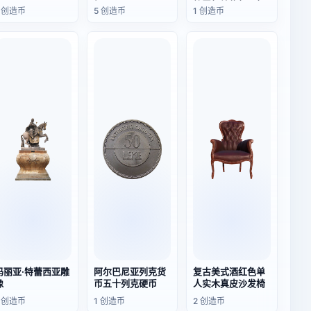
柜
放置架储物架层架
1 创造币
5 创造币
1 创造币
杂物架
玛丽亚·特蕾西亚雕
阿尔巴尼亚列克货
复古美式酒红色单
像
币五十列克硬币
人实木真皮沙发椅
1 创造币
1 创造币
2 创造币