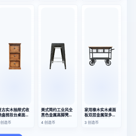
复古实木抽屉式收
美式简约工业风全
家用橡木实木桌面
纳盒梳妆台桌面首
黑色金属高脚凳方
板双层金属架多功
饰饰品整理柜子
凳
能手推车置物架
1 创造币
4 创造币
3 创造币