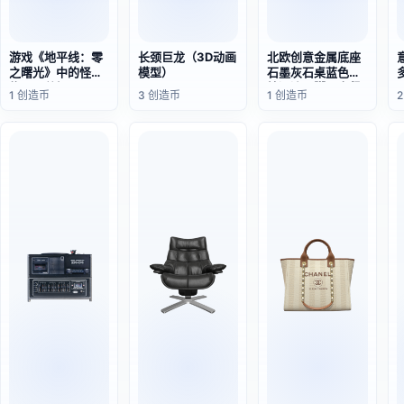
游戏《地平线：零
长颈巨龙（3D动画
北欧创意金属底座
之曙光》中的怪
模型）
石墨灰石桌蓝色树
物：巨兽怪
枝河流三脚圆桌餐
1 创造币
3 创造币
1 创造币
桌