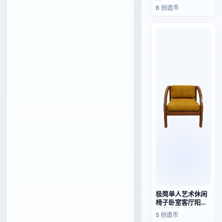
椅
6 创造币
极简单人艺术休闲
椅子卧室客厅阳台
布艺靠背座椅
5 创造币