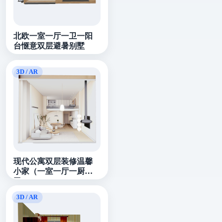
北欧一室一厅一卫一阳
台惬意双层避暑别墅
现代公寓双层装修温馨
小家（一室一厅一厨一
卫）