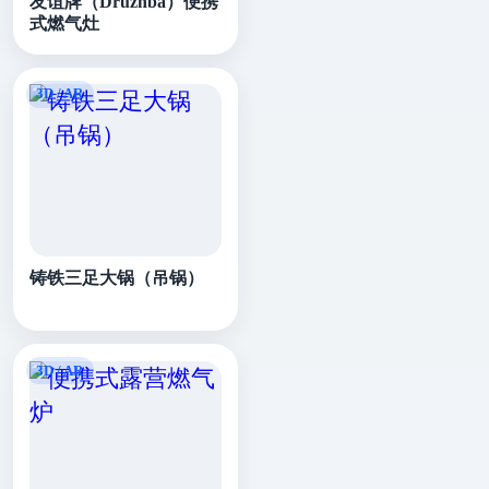
友谊牌（Druzhba）便携
式燃气灶
铸铁三足大锅（吊锅）