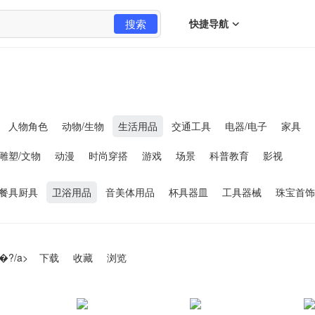
搜索
快捷导航
人物角色
动物/生物
生活用品
交通工具
电器/电子
家具
雕塑/文物
动漫
时尚穿搭
游戏
场景
科普教育
影视
餐具厨具
卫浴用品
音美体用品
杯具器皿
工具器械
珠宝首饰
�?/a>
下载
收藏
浏览