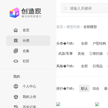
首页
模型列表
全部模型
首页
分类
分类�?/dt>
全部
户型结构
合集
武器/军事
其他
三维扫描
社区
风格�?/dt>
全部
日用品
我的
个人中心
排行�?/dt>
默认
综合
最
我的上传
历史记录