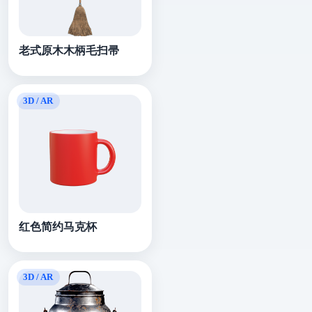
老式原木木柄毛扫帚
红色简约马克杯