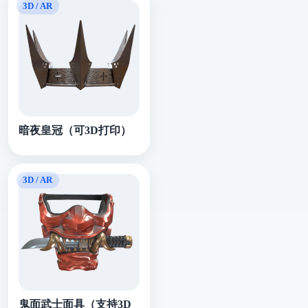
暗夜皇冠（可3D打印）
鬼面武士面具（支持3D