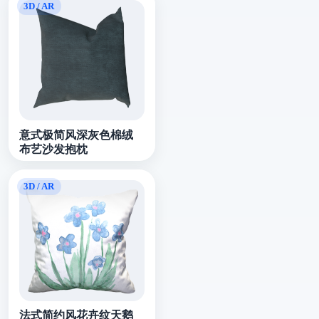
意式极简风深灰色棉绒
布艺沙发抱枕
法式简约风花卉纹天鹅