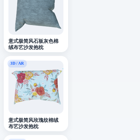
意式极简风石板灰色棉
绒布艺沙发抱枕
意式极简风玫瑰纹棉绒
布艺沙发抱枕