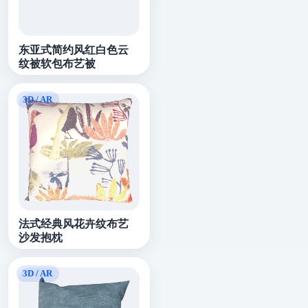
东亚式简约风红白色云
纹被软包布艺被
法式经典风花卉纹布艺
沙发抱枕