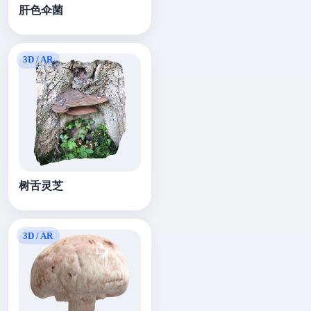
肝色伞菌
树舌灵芝