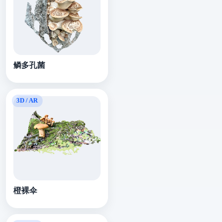
​​鳞多孔菌
橙裸伞