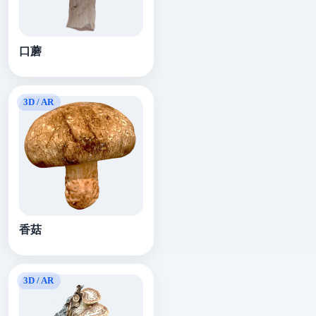
口蘑
香菇