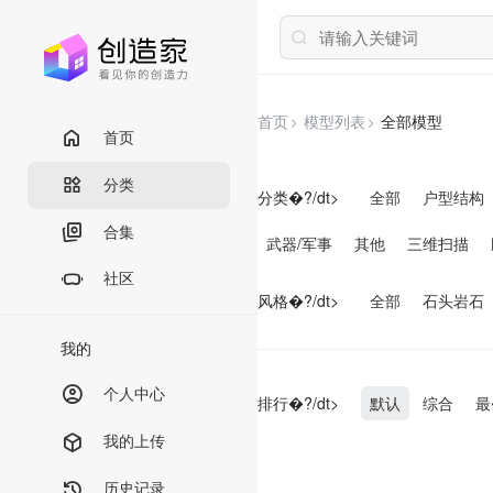
首页
模型列表
全部模型
首页
分类
分类�?/dt>
全部
户型结构
合集
武器/军事
其他
三维扫描
社区
风格�?/dt>
全部
石头岩石
我的
个人中心
排行�?/dt>
默认
综合
最
我的上传
历史记录