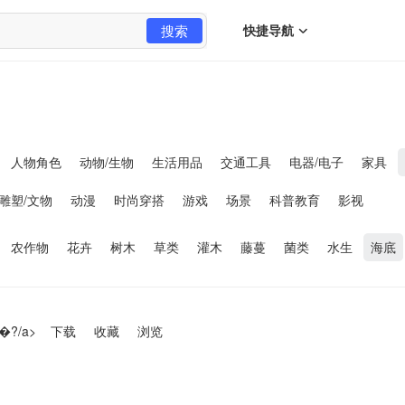
搜索
快捷导航
人物角色
动物/生物
生活用品
交通工具
电器/电子
家具
雕塑/文物
动漫
时尚穿搭
游戏
场景
科普教育
影视
农作物
花卉
树木
草类
灌木
藤蔓
菌类
水生
海底
�?/a>
下载
收藏
浏览