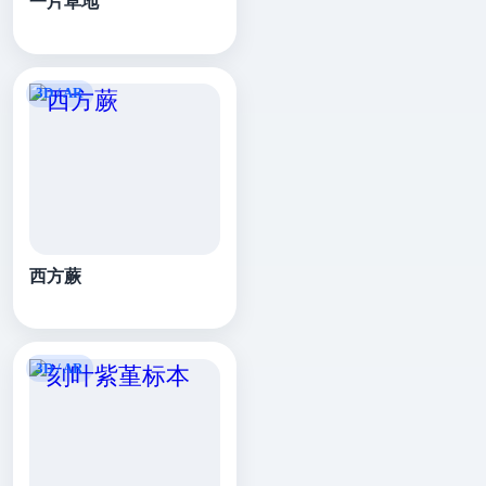
一片草地
西方蕨