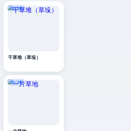
干草堆（草垛）