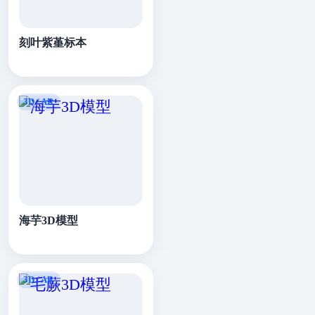
刻叶紫堇标本
海芋3D模型