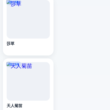
莎草
天人菊苗