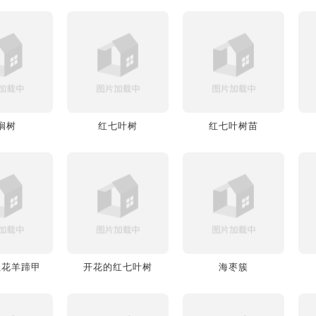
榈树
红七叶树
红七叶树苗
红花羊蹄甲
开花的红七叶树
海枣簇