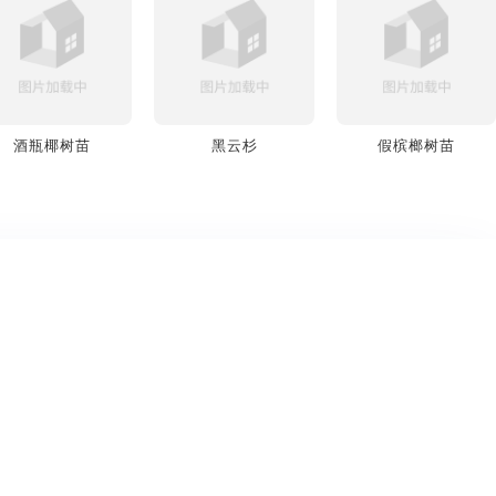
酒瓶椰树苗
黑云杉
假槟榔树苗
热门分类
热门格式
家具3D模型
OBJ模型
沙发3D模型
FBX模型
灯具3D模型
GLB模型
室内场景3D模型
GLTF模型
美式乡村3D模型
STL模型