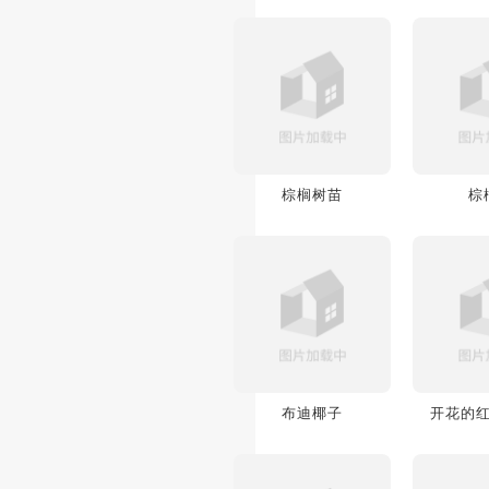
棕榈树苗
棕
布迪椰子
开花的