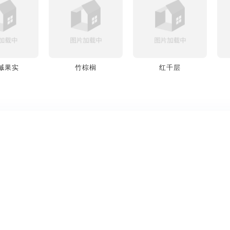
槭果实
竹棕榈
红千层
关于创造家
网站地图
看见你的创造力
网站地图
创造家是面向设计师、3D艺
首页
术家和空间内容创作者的3D
模型分类
模型资源平台，提供家具、
软装、场景、电子电器等高
模型合集
质量3D模型下载与在线预览
社区
体验。