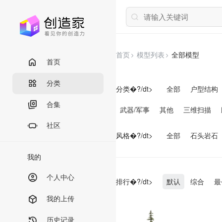
首页
模型列表
全部模型
首页
分类
分类�?/dt>
全部
户型结构
合集
武器/军事
其他
三维扫描
社区
风格�?/dt>
全部
石头岩石
我的
个人中心
排行�?/dt>
默认
综合
最
我的上传
历史记录