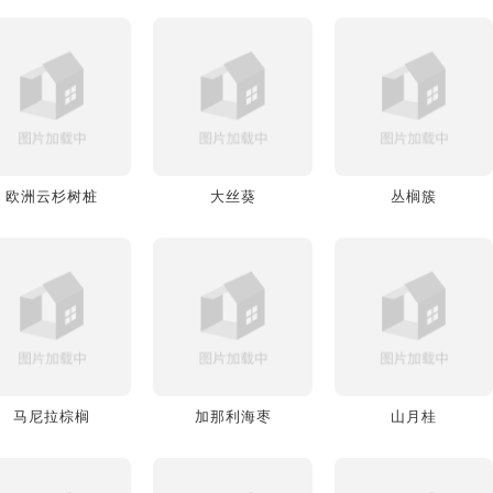
欧洲云杉树桩
大丝葵
丛榈簇
马尼拉棕榈
加那利海枣
山月桂