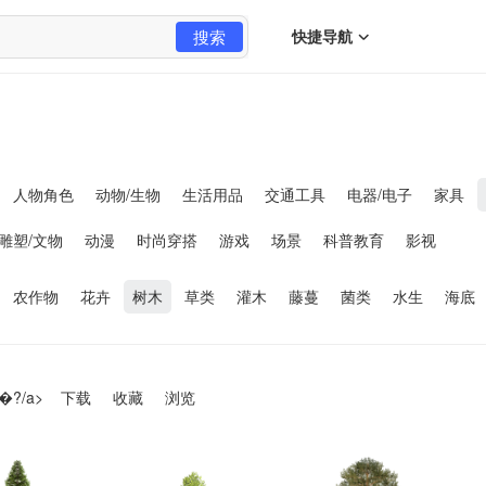
搜索
快捷导航
人物角色
动物/生物
生活用品
交通工具
电器/电子
家具
雕塑/文物
动漫
时尚穿搭
游戏
场景
科普教育
影视
农作物
花卉
树木
草类
灌木
藤蔓
菌类
水生
海底
�?/a>
下载
收藏
浏览