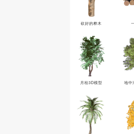
砍好的桦木
月桂3D模型
地中