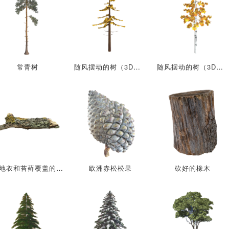
常青树
随风摆动的树（3D动画模型）
随风摆动的树（3D动画模型）
被地衣和苔藓覆盖的干枯树枝
欧洲赤松松果
砍好的橡木