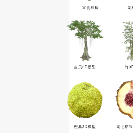
富贵棕榈
黄
吉贝3D模型
竹3
橙桑3D模型
黄毛榕果