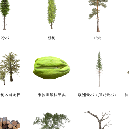
冷杉
杨树
松树
写实阔叶树木橡树园林景观3D模型
米拉瓜银棕果实
欧洲云杉（挪威云杉）